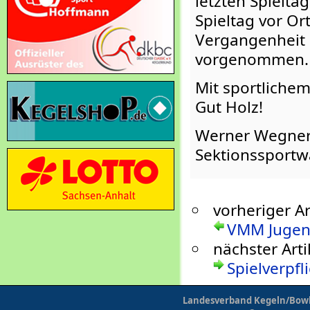
letzten Spielta
Spieltag vor Or
Vergangenheit p
vorgenommen.
Mit sportliche
Gut Holz!
Werner Wegne
Sektionssportw
vorheriger Ar
VMM Jugen
nächster Arti
Spielverpf
Landesverband Kegeln/Bowli