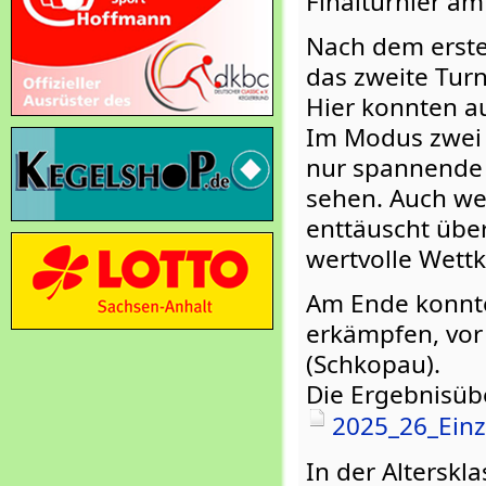
Finalturnier a
Nach dem erste
das zweite Turn
Hier konnten a
Im Modus zwei B
nur spannende 
sehen. Auch wen
enttäuscht über
wertvolle Wet
Am Ende konnte
erkämpfen, vor 
(Schkopau).
Die Ergebnisüber
2025_26_Einz
In der Alterskl