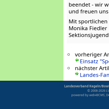
beendet - wir 
und freuen uns
Mit sportliche
Monika Fiedler
Sektionsjugend
vorheriger Ar
Einsatz "S
nächster Arti
Landes-Fam
Landesverband Kegeln/Bowli
© 2008-2026 LV
powered by
web48CMS
, 