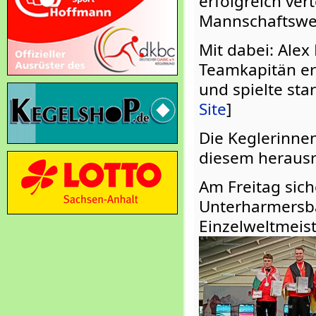
erfolgreich ver
Mannschaftswet
Mit dabei: Alex
Teamkapitän erö
und spielte star
Site
]
Die Keglerinnen
diesem herausr
Am Freitag sic
Unterharmersba
Einzelweltmeis