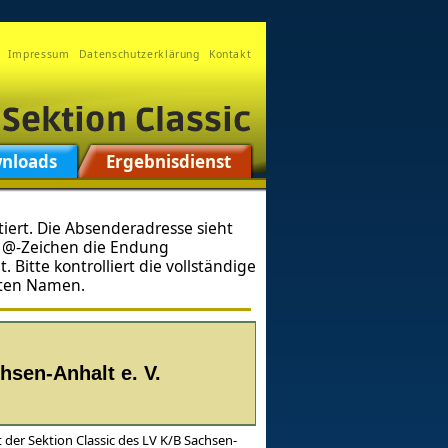
Impressum
Datenschutzerklärung
Kontakt
nloads
Ergebnisdienst
iert. Die Absenderadresse sieht
m @-Zeichen die Endung
 Bitte kontrolliert die vollständige
gten Namen.
sen-Anhalt e. V.
 der Sektion Classic des LV K/B Sachsen-