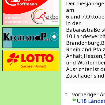
Der diesjährig
am
6.und 7.Oktobe
in der
Babarastraße st
10 Landesverb
Brandenburg,B
Rheinland-Pfal
Anhalt,Hessen
und Würtember
Ausrichter ist 
Zuschauer sind
vorheriger Ar
U18 Länder