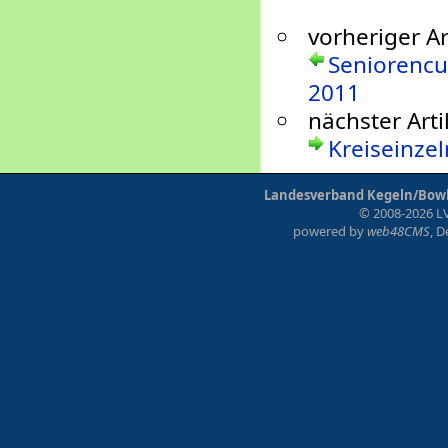
vorheriger Ar
Seniorencu
2011
nächster Arti
Kreiseinze
Landesverband Kegeln/Bowli
© 2008-2026 LV
powered by
web48CMS
, 