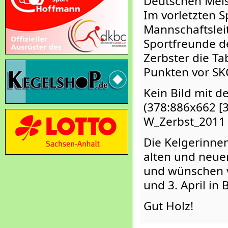
Deutschen Meist
Im vorletzten S
Mannschaftsleit
Sportfreunde d
Zerbster die Ta
Punkten vor SKC
Kein Bild mit
(378:886x662 [
W_Zerbst_2011
Die Kelgerinne
alten und neue
und wünschen v
und 3. April in
Gut Holz!