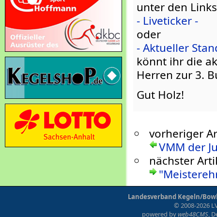
unter den Links
- Liveticker -
oder
- Aktueller Stan
könnt ihr die a
Herren zur 3. B
Gut Holz!
vorheriger Ar
VMM der J
nächster Arti
"Meistereh
Landesverband Kegeln/Bowli
© 2008-2026 LV
powered by
web48CMS
, 