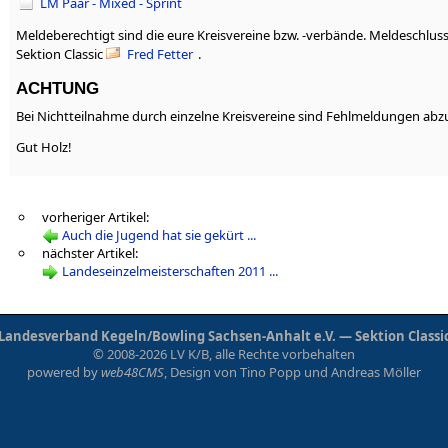
LM Paar - Mixed - Sprint
Meldeberechtigt sind die eure Kreisvereine bzw. -verbände. Meldeschluss
Sektion Classic
Fred Fetter
.
ACHTUNG
Bei Nichtteilnahme durch einzelne Kreisvereine sind Fehlmeldungen ab
Gut Holz!
vorheriger Artikel:
Auch die Jugend hat sie gekürt ...
nächster Artikel:
Landeseinzelmeisterschaften 2011 ...
Landesverband Kegeln/Bowling Sachsen-Anhalt e.V. — Sektion Classi
© 2008-2026 LV K/B, alle Rechte vorbehalten
powered by
web48CMS
, Design von
Tino Popp
und
Andreas Möller