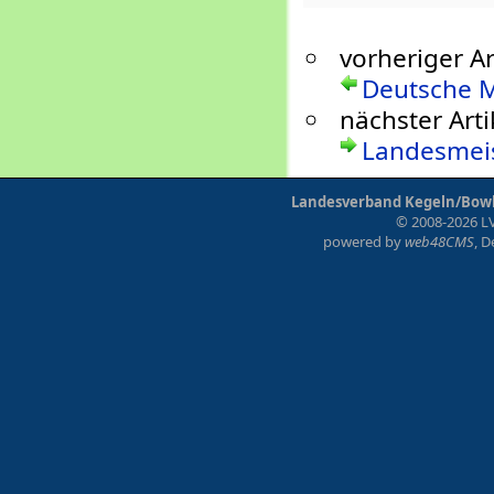
vorheriger Ar
Deutsche M
nächster Arti
Landesmeis
Landesverband Kegeln/Bowli
© 2008-2026 LV
powered by
web48CMS
, 