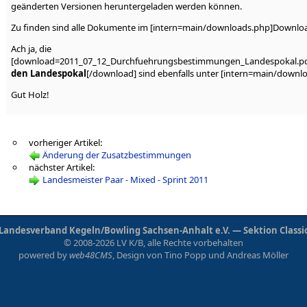
geänderten Versionen heruntergeladen werden können.
Zu finden sind alle Dokumente im [intern=main/downloads.php]Download
Ach ja, die
[download=2011_07_12_Durchfuehrungsbestimmungen_Landespokal.pd
den Landespokal
[/download] sind ebenfalls unter [intern=main/downl
Gut Holz!
vorheriger Artikel:
Änderung der Zusatzbestimmungen
nächster Artikel:
Landesmeister Paar - Mixed - Sprint 2011
Landesverband Kegeln/Bowling Sachsen-Anhalt e.V. — Sektion Classi
© 2008-2026 LV K/B, alle Rechte vorbehalten
powered by
web48CMS
, Design von
Tino Popp
und
Andreas Möller