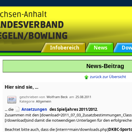
Infobereich
News
Dow
News-Beitrag
zurück zur Übersicht
Hier sind sie, ...
geschrieben von
Wolfram Beck
am
25.08.2011
Kategorie
Allgemein
... die
Ansetzungen
des Spieljahres 2011/2012
.
Zusammen mit den [download=2011_07_03_Zusatzbestimmungen_Classi
[/download]sind damit die notwendigen Unterlagen für den erfolgreiche
Beachtet bitte auch, dass die [intern=main/downloads.php]
DKBC-Sport