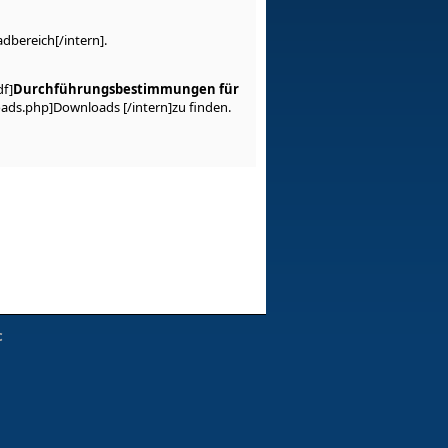
bereich[/intern].
f]
Durchführungsbestimmungen für
oads.php]Downloads [/intern]zu finden.
c