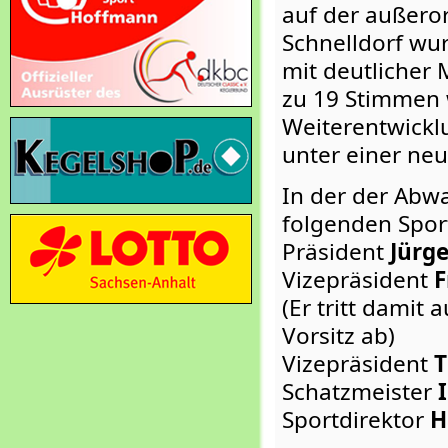
auf der außeror
Schnelldorf wu
mit deutlicher
zu 19 Stimmen 
Weiterentwickl
unter einer neu
In der der Abw
folgenden Spor
Präsident
Jürg
Vizepräsident
F
(Er tritt damit
Vorsitz ab)
Vizepräsident
T
Schatzmeister
Sportdirektor
H