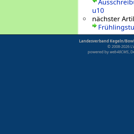
Ausschreib
u10
nächster Arti
Frühlingstu
Landesverband Kegeln/Bowli
© 2008-2026 LV
powered by
web48CMS
, 