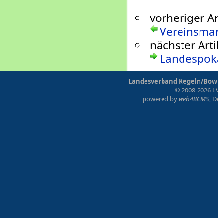
vorheriger Ar
Vereinsman
nächster Arti
Landespoka
Landesverband Kegeln/Bowli
© 2008-2026 LV
powered by
web48CMS
, 