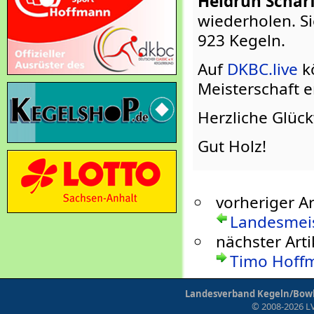
Heidrun Schar
wiederholen. Si
923 Kegeln.
Auf
DKBC.live
kö
Meisterschaft e
Herzliche Glück
Gut Holz!
vorheriger Ar
Landesmeis
nächster Arti
Timo Hoffm
Landesverband Kegeln/Bowli
© 2008-2026 LV