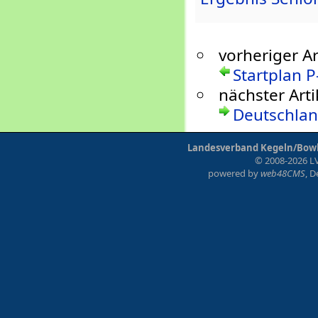
vorheriger Ar
Startplan 
nächster Arti
Deutschlan
Landesverband Kegeln/Bowli
© 2008-2026 LV
powered by
web48CMS
, 