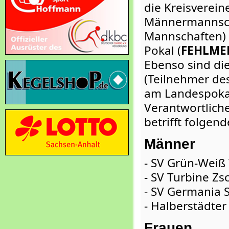
die Kreisverein
Männermannscha
Mannschaften)
Pokal (
FEHLME
Ebenso sind die
(Teilnehmer des
am Landespokal
Verantwortlich
betrifft folgen
Männer
- SV Grün-Weiß 
- SV Turbine Zs
- SV Germania 
- Halberstädte
Frauen