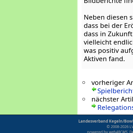
Bildberichte fi
Neben diesen s
dass bei der E
dass in Zukunft
vielleicht endl
was positiv au
Aktiven fand.
vorheriger Ar
Spielberich
nächster Arti
Relegation
Landesverband Kegeln/Bowli
© 2008-2026 LV
powered by
web48CMS
, 