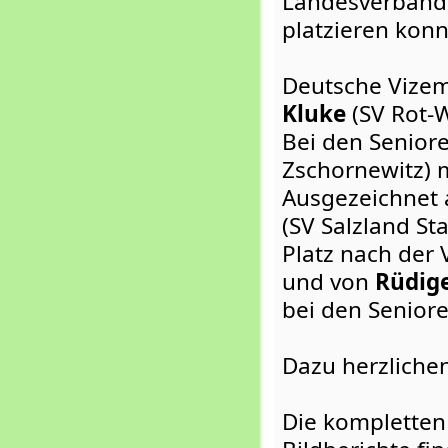
Landesverbande
platzieren konn
Deutsche Vizem
Kluke
(SV Rot-W
Bei den Senior
Zschornewitz) m
Ausgezeichnet 
(SV Salzland St
Platz nach der
und von
Rüdig
bei den Senior
Dazu herzliche
Die kompletten