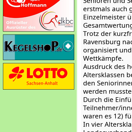
Senioren und Se
erstmals auch 
Einzelmeister 
Gesamtwertung
Trotz der kurzf
Ravensburg nac
organisiert un
Wettkämpfe.
Ausdruck des h
Altersklassen b
den Seniorinnen
werden musste
Durch die Einfü
Teilnehmer/inne
waren es 12) fü
In vier Altersk