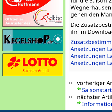
für die Saison
Wegnerhausen ha
gehen den Manns
Die Zusatzbest
ihr im Downloa
Zusatzbestimm
Ansetzungen La
Ansetzungen La
Ansetzungen L
vorheriger Ar
Saisonstart
nächster Arti
Informatio